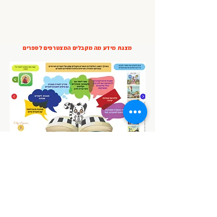
מצגת מידע מה מקבלים המצטרפים לספרים
צרו קשר
, נענה בהקדם!
לחצו עלי בתמונה ותעברו ישירות לוואטסאפ.
במידה ואין מענה בנייד התקשרו בבקשה טלפונית דרך הוואטסאפ.
lemorbook@gmail.com
estyazmoni@gmail.com
נייד:
050-3937378
במידה ואין מענה בנייד התקשרו דרך הוואטסאפ