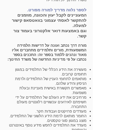
לספר נלווה מדריך למורה מפורט.
המעוניינים לקבל יעוץ והכוונה, מוזמנים
להתקשר לאסתי עצמוני בוואטסאפ קישור
למעלה.
וגם באמצעות דואר אלקטרוני בעמוד צור
קשר.
מורה דרך נכתב ועונה על דרישות הלמידה
המשמעותית, מורים ותלמידים מתחברים אליו
מאוד ונהנים ללמוד בספר זה:
התכנים בספר
נכתבו על פי מדיניות החדשה של משרד החינוך:
מעשירה את הידע הכללי של התלמידים במגוון
תחומים קרובים.
מותאמים לתחומי העניין של התלמידים ולרמת
הניסיון והידע שלהם.
מאפשרים תקשורת באישית מעניינת ובעלת
משמעות.
מרחיבים את ידע העולם של התלמידים על ידי
חשיפתם לאירועים עכשוויים רלוונטיים מעולם
התחבורה.
מעודדים פרויקטים ועבודות חקר.
החומר מותאם לרמת הידע הלשוני של התלמידים.
מוצג במגוון סוגי טקסטים.
מעודד את התלמידים לחפש מידע נוסף באינטרנט
ובעיתונות.