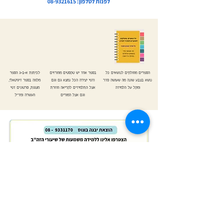
לפנות לטלפון:
08-9321615
הספרים מחולקים לנושאים כל
בספר אחד יש טקסטים מחורזים
לכיתות א-ב-ג הספר
נושא בצבע שונה מה שעושה סדר
ודפי יצירה הכל נמצא גם וגם
מלווה בספר דיגיטאלי,
ומקל על הלמידה
אצל התלמידים לקריאה חוזרת
מצגות, סרטונים דפי
וגם אצל המורים
העשרה ומד"ל