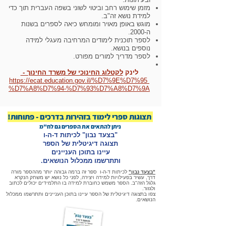
מזמן שימוש רחב וביטוי לשוני בשפה העברית תוך כדי
למידת נושא זה"ב.
מוגש באופן מאויר ומומחש כיאה לספרים בשנות
ה-2000.
לספר תוכנית לימודים המרחיבה מעגלי למידה
נוספים בנושא.
לספר מדריך למורים מפורט.
לינק
לקטלוג החינוכי של משרד החינוך -
https://ecat.education.gov.il/%D7%9E%D7%95
%D7%A8%D7%94-%D7%93%D7%A8%D7%9A
תצוגות ספרי לימוד בזהירות בדרכים - פתוחות!
ניתן להתאים את הספרים גם לח"מ
"בצעד נבון" לכיתות ד-ה-ו
תצוגה דיגיטלית של הספר
עיינו בתוכן העניינים
ותתרשמו ממכלול הנושאים.
"בצעד נבון"
לכיתות ד-ה-ו ספר זה ברמה גבוהה יותר מההספר מורה
דרך, עשיר בפעילויות למידה ויצירה, לפני כל נושא יש משחק הנקרא
גלגל הזה"ב. הספר משמש כחוברת למידה בו התלמידים יכולים לכתוב
ולגזור.
צפו בתצוגה דיגיטלית של הספר עיינו בתוכן העניינים ותתרשמו ממכלול
הנושאים.