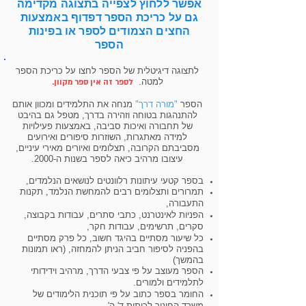
אפשר ללחוץ לצפייה בתצוגה מקדימה
גם על כריכת הספר דפדוף באמצעות
החצים הצמודים לספר או בפינות
הספר
לתצוגה דיגיטלית של הספר לחצו על כריכת הספר
למטה.
לספר זה אין ספר מקוון.
הספר
"מורה דרך"
מנחה את התלמידים ומכוון אותם
להתנהגות בטוחה וזהירה בדרך, מטפל גם בהיבט
של תחבורה ואיכות סביבה, באמצעות פעילויות
למידה מאתגרות, השוזרות סיפורים ואירועים
מסביבתם הקרובה, תצלומים ואיורים מאירי עיניים,
עיצובו מרהיב כיאה לספר בשנות ה-2000.
בספר קטעי עיתונות רלוונטים לנושאים הנלמדים,
תמרורים ותצלומים רבים להמחשת הנלמד, תקנות
התעבורה,
הפניות לאינטרנט, כתבי סתרים, עבודות בקבוצה,
סקרים, תרשימים, עבודות חקר,
כל שיעור מסתיים בהיגד חשוב, כל פרק מסתיים
בהפניה לסיפור חביב הניתן להמחזה, (ראו תמונות
בהמשך)
הספר מעוצב על פי צבעי הדרך, מרהיב וידידותי
לתלמידים ולמורים.
החומר בספר כתוב על פי תוכנית הלימודים של
משרד החינוך לכיתות ד'-ה'