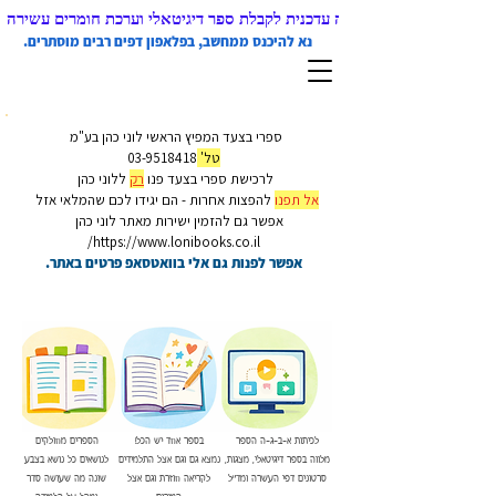
 ממחשב) בליווי קבלה עדכנית לקבלת ספר דיגיטאלי וערכת חומרים עשירה
נא להיכנס ממחשב, בפלאפון דפים רבים מוסתרים.
ספרי בצעד המפיץ הראשי לוני כהן בע"מ
טל'
03-9518418
לרכישת ספרי בצעד פנו
רק
ללוני כהן
אל
תפנו
להפצות אחרות - הם יגידו לכם שהמלאי אזל
אפשר גם להזמין ישירות מאתר לוני כהן
https://www.lonibooks.co.il/
אפשר לפנות גם אלי בוואטסאפ פרטים באתר.
לכיתות א-ב-ג-ה הספר
בספר אחד יש הכל!
הספרים מחולקים
מלווה בספר דיגיטאלי, מצגות,
נמצא גם וגם אצל התלמידים
לנושאים כל נושא בצבע
סרטונים דפי העשרה ומד"ל
לקריאה חוזרת וגם אצל
שונה מה שעושה סדר