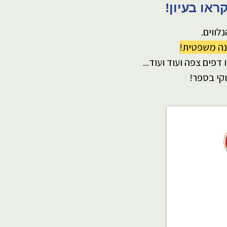
לווים.
נה משפטית!
דפים צפה ועוד ועוד... ​
קי בספר!