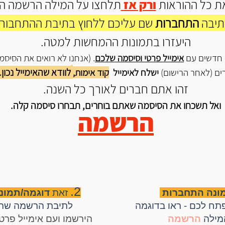
ת כל ההוראות
ורק אז
תלחצו על המילה הרשמה ה
תיבה
התחברות
שם עליכם ללחוץ בתיבת ההתחבורו
היעזרו בתמונות ההמחשות למטה.
 חדשים עם
אימייל פרטי וסיסמה שלכם
. (אנחנו לא רואים את הסיס
לוודא שהאימייל נכון.
ים (לאחר הרישום)
ישלח לאימייל
קוד אימות,
זהו אתם חברים לאורך כל השנה.
ואל תשכחו את הסיסמה שאתם בוחרים, תבחרו סיסמה קלה.
הרשמה
2.
מונה התחברות
זאת
דוגמה/תמו
ח לכם - ראו בדוגמה
לתיבת הרשמה שת
מילה
הרשמה
הירשמו ועם אימייל פרט