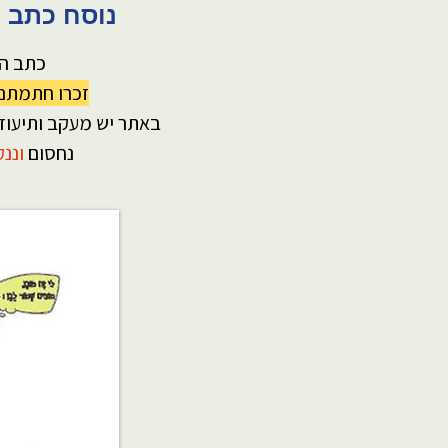
נוסח כתב ההת
כתב הה
זכרו חתמתם 
באתר יש מעקב ותיעוד
נחסום
וננ