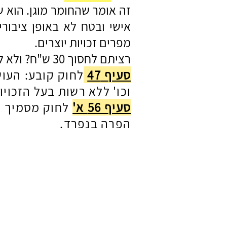
זה אומר שהחומר מוגן. הוא ש
אישי ובטח לא באופן ציבור
מפרים זכויות יוצרים.
רציתם לחסוך 30 ש"ח? ולא לקנות ספר? למי? לביה"ס? לכם? אז תשלמו פי כמה וכמה.
סעיף 47
לחוק קובע: העוש
וכו' ללא רשות בעל הזכויות
סעיף 56 א'
לחוק מסמיך א
הפרה בנפרד.